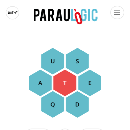
|
U
S
A
T
E
Q
D